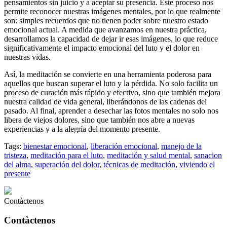
pensamientos sin juicio y a aceptar su presencia. Este proceso nos
permite reconocer nuestras imágenes mentales, por lo que realmente
son: simples recuerdos que no tienen poder sobre nuestro estado
emocional actual. A medida que avanzamos en nuestra práctica,
desarrollamos la capacidad de dejar ir esas imágenes, lo que reduce
significativamente el impacto emocional del luto y el dolor en
nuestras vidas.
Así, la meditación se convierte en una herramienta poderosa para
aquellos que buscan superar el luto y la pérdida. No solo facilita un
proceso de curación más rápido y efectivo, sino que también mejora
nuestra calidad de vida general, liberándonos de las cadenas del
pasado. Al final, aprender a desechar las fotos mentales no solo nos
libera de viejos dolores, sino que también nos abre a nuevas
experiencias y a la alegría del momento presente.
Tags:
bienestar emocional
,
liberación emocional
,
manejo de la
tristeza
,
meditación para el luto
,
meditación y salud mental
,
sanacion
del alma
,
superación del dolor
,
técnicas de meditación
,
viviendo el
presente
Contàctenos
Contàctenos